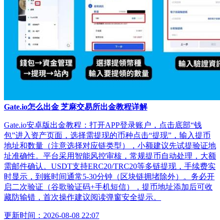
Gate.io怎么出金 芝麻交易所出金教程详解
Gate.io安卓版出金教程：打开APP登录账户，点击底部“钱
包”进入资产页面，选择需提现的币种点击“提现”，输入提币
地址和数量（注意选择对应链类型），小额建议先试提验证地
址准确性。平台采用智能风控审核，常规提币自动处理，大额
需邮件确认。USDT支持ERC20/TRC20等多链提现，手续费实
时显示，到账时间通常5-30分钟（区块链拥堵除外）。务必开
启二次验证（谷歌验证码+手机短信），提币地址添加后可收
藏防输错，首次操作建议阅读弹窗安全提示。
更新时间：2026-08-08 22:07