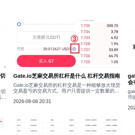
面切
Gate.io芝麻交易所杠杆是什么 杠杆交易指南
g
会
Gate.io芝麻交易所的杠杆交易是一种能够放大现货
交易盈亏的交易方式。用户只需提供一定数量的保
松切
g
证金，就可以使用数倍于保证金的资产进行交易。
括简
币
2026-08-08 20:31
不过，在享受高收益的同时，用户也必须承担仓位
作。
所
202
被强平清算的风险。杠杆交易不仅涉及用户自身的
是使
进
资产，还可能包括交易平台或其他用户提供的资
没
产，从而产生财务杠杆的效果。用户通过抵押自有
资产作为保证金，借入数倍于保证金的资金进行交
易。这一过程大致分为四个步骤：划转保证金、进