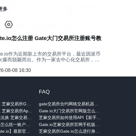
ate.io怎么注册 Gate大门交易所注册账号教
ate.io作为近期新上市的交易所平台，最近因派币
火爆而脱颖而出。作为一家去中心化交易所，
ate.io为用户提供了安全可靠的交易环境。接下
6-08-08 16:30
，小编将为大家详细介绍如何在Gate.io交易所进
账号注册。按照以下步骤操作，使用Gate.io是完
安全的。
FAQ
Gate.io怎么充值 芝麻交易所Gate充值教程
gate交易所合约网格交易机器人创建教程
Gate.io怎么充值 芝麻交易所App充值教程
Gate.io大门交易所官网版怎么进行法币交易【教程详解】
Gate.io怎么小额兑换 芝麻交易所小额兑换GT操作教程
芝麻交易所如何使用API【新手指南】
芝麻交易所Gate怎么统一账户升级 具体升级流程说明
Gate.io芝麻交易所官网手机版查看实盘排行榜步骤详解
大门交易所【Gate.io】最新官网版怎么出售代币 图文教程
芝麻交易所Gate.io怎么进行身份认证【操作教程】