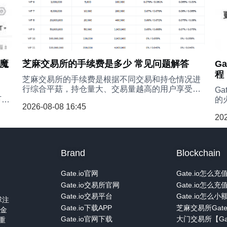
行借款、交易买卖以及归还借款。以下是详细的杠
杆交易操作指南。
易魔
芝麻交易所的手续费是多少 常见问题解答
G
程
芝麻交易所的手续费是根据不同交易和持仓情况进
行综合平菇，持仓量大、交易量越高的用户享受的
G
手续费会更低，gate.io的VIP用户能够享受不同等
下
的
2026-08-08 16:45
级的折扣，以下是针对现货、合约、期权和借款的
完成
G
202
四种不同的方式所呈现的手续费的，本文也涉及了
来
关于芝麻交易所中手续费大家比较关心问题解答。
行
全
Brand
Blockchain
Gate.io官网
Gate.io交易所官网
Gate.io交易平台
球注
Gate.io下载APP
入金
Gate.io官网下载
重