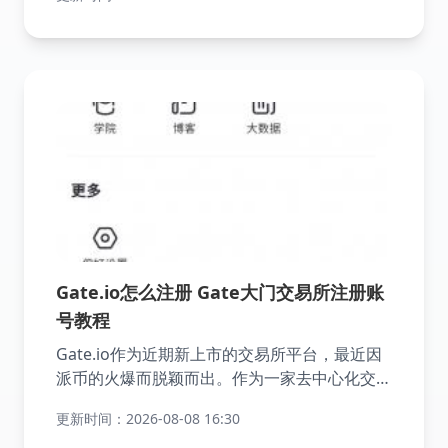
不同等级的折扣，以下是针对现货、合约、期权
和借款的四种不同的方式所呈现的手续费的，本
文也涉及了关于芝麻交易所中手续费大家比较关
心问题解答。
Gate.io怎么注册 Gate大门交易所注册账
号教程
Gate.io作为近期新上市的交易所平台，最近因
派币的火爆而脱颖而出。作为一家去中心化交易
所，Gate.io为用户提供了安全可靠的交易环
更新时间：2026-08-08 16:30
境。接下来，小编将为大家详细介绍如何在