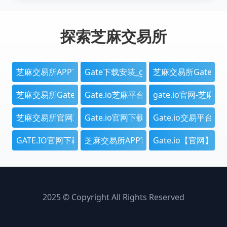
进行操作，帮助用户根据自身需求选择最适合自
己的充值方式。无论是希望通过法币直接购买数
字货币，还是通过数字货币网络进行资产转移，
探索芝麻交易所
Gate.io都为用户提供了便捷、安全的操作流
程。
芝麻交易所APP下载安装-芝麻开门交易所|虚拟币交易权威
Gate下载安装_gate.io大门交易平台
芝麻交易所Gate下载
芝麻交易所Gate下载-Gate.io官网平台_安全便捷的数字资
Gate.io芝麻平台_大门App下载_安全
gate.io官网-芝
芝麻交易所官网正版下载地址-芝麻交易所官网正版下载地
Gate.io官网下载最新版_大门交易所g
Gate.io交易平台-
GATE.IO官网下载-芝麻交易所Gate - 全球权威交易平台
芝麻交易所APP官网下载_芝麻交易所Ga
Gate.io【官网
2025 © Copyright All Rights Reserved