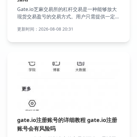
Gate.io芝麻交易所的杠杆交易是一种能够放大
现货交易盈亏的交易方式。用户只需提供一定数
量的保证金，就可以使用数倍于保证金的资产进
更新时间：2026-08-08 20:31
行交易。不过，在享受高收益的同时，用户也必
须承担仓位被强平清算的风险。杠杆交易不仅涉
及用户自身的资产，还可能包括交易平台或其他
用户提供的资产，从而产生财务杠杆的效果。用
户通过抵押自有资产作为保证金，借入数倍于保
证金的资金进行交易。这一过程大致分为四个步
骤：划转保证金、进行借款、交易买卖以及归还
借款。以下是详细的杠杆交易操作指南。
gate.io注册账号的详细教程 gate.io注册
账号会有风险吗