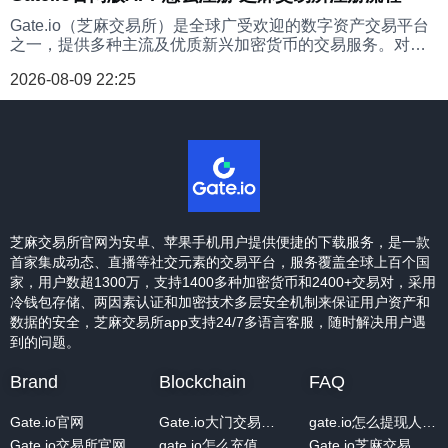
Gate.io（芝麻交易所）是全球广受欢迎的数字资产交易平台
之一，提供多种主流及优质新兴加密货币的交易服务。对于
首次使用该平台的新用户来说，注册账户是开启交易之旅的
2026-08-09 22:25
第一步。为帮助您顺利完成注册流程，以下将详细介绍
Gate.io账户注册的具体步骤和操作指引。
芝麻交易所官网为安卓、苹果手机用户提供便捷的下载服务，是一款
首家集成动态、直播等社交元素的交易平台，服务覆盖全球上百个国
家，用户数超1300万，支持1400多种加密货币和2400+交易对，采用
冷钱包存储、两因素认证和加密技术多层安全机制来保证用户资产和
数据的安全，芝麻交易所app支持24/7多语言客服，随时解决用户遇
到的问题‌。
Brand
Blockchain
FAQ
Gate.io官网
Gate.io大门交易所手机版出售NFT代币教程：轻松上手，快速变现
gate.io怎么提现人民币
Gate.io交易所官网
gate.io怎么充值 手机版gate.io充值教程
Gate.io芝麻交易所官网版统一账户模式切换教程