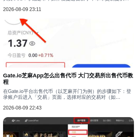
1000+加密货币兑换服务，涵盖主流币与创新项目，支持限
2026-08-09 23:11
价/市价单、杠杆及网格交易，专业图表与API接口满足高阶
需求，两者均通过严格KYC认证与多层风控保障安全。
Gate.io芝麻App怎么出售代币 大门交易所出售代币教
程
在Gate.io平台出售代币（以芝麻开门为例）的步骤如下：登
录账户后进入「交易」页面，选择对应的交易对（如
GATE/USDT），在卖出区域输入出售数量或选择百分比，选
2026-08-09 22:43
择限价单/市价单（限价需手动设置价格，市价按实时最优价
成交），确认手续费和总金额后点击「卖出」完成挂单。成
交后资金将自动存入现货账户，可通过「资金管理」查看。
注意：部分代币需通过「芝麻开门」区交易，出售前确保账
户已完成身份认证（KYC），并留意市场流动性和最低卖出