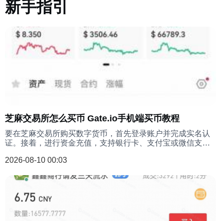
新手指引
芝麻交易所怎么买币 Gate.io手机端买币教程
要在芝麻交易所购买数字货币，首先登录账户并完成实名认
证。接着，进行资金充值，支持银行卡、支付宝或微信支付
等多种方式。然后，在交易页面选择“法币交易”或“快捷买
2026-08-10 00:03
币”专区。输入您想要购买的币种（如BTC、ETH）和金额，
系统会自动匹配卖家订单。确认价格和数量后，点击“购买”并
完成支付，等待卖家将数字货币放至您的交易所账户。