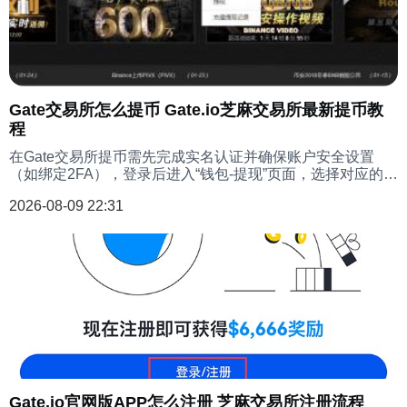
数量限制。以下是详细的步骤指南。请确保您已经下载并安
装了Gate.io的最新版本应用。
Gate交易所怎么提币 Gate.io芝麻交易所最新提币教
程
在Gate交易所提币需先完成实名认证并确保账户安全设置
（如绑定2FA），登录后进入“钱包-提现”页面，选择对应的币
种并填写提币地址（务必核对链类型如ERC20/TRC20
2026-08-09 22:31
等），输入提币数量和资金密码，小额提现可能需邮箱/短信
验证，大额提现需人工审核，确认手续费及到账时间后提交
申请，平台处理成功后资产将转入目标地址，提币前请务必
确认地址正确且支持该币种，误操作可能导致资产永久丢
失。
Gate.io官网版APP怎么注册 芝麻交易所注册流程